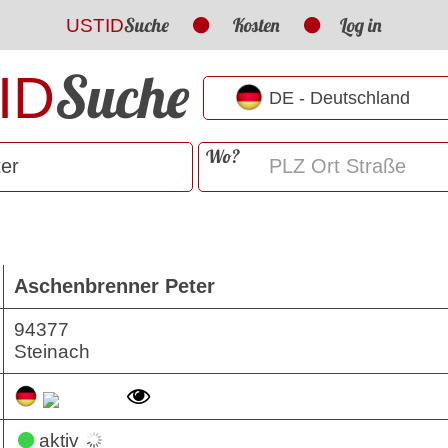
Suche
Kosten
Log in
USTID
Suche
ID
Wo?
Aschenbrenner Peter
94377
Steinach
aktiv