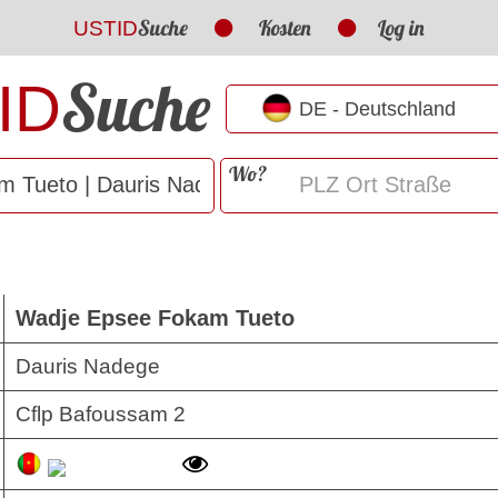
Suche
Kosten
Log in
USTID
Suche
ID
Wo?
Wadje Epsee Fokam Tueto
Dauris Nadege
Cflp Bafoussam 2