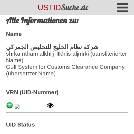
Suche.de
USTID
Alle Informationen zu:
Name
شركة نظام الخليج للتخليص الجمركي
shrka ntham alkhlij lltkhlis aljmrki (transliterierter
Name)
Gulf System for Customs Clearance Company
(übersetzter Name)
VRN (UID-Nummer)
UID Status