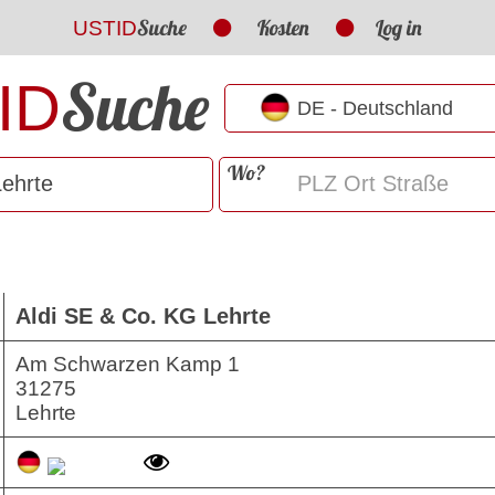
Suche
Kosten
Log in
USTID
Suche
ID
Wo?
Aldi SE & Co. KG Lehrte
Am Schwarzen Kamp 1
31275
Lehrte