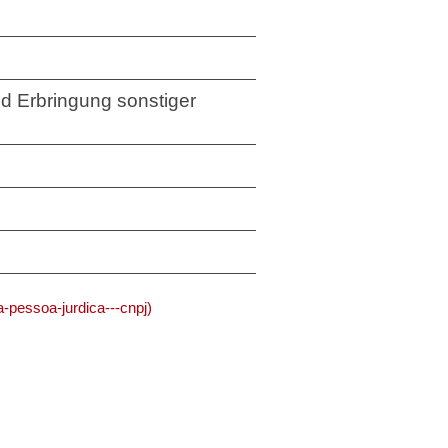
 Erbringung sonstiger
-pessoa-jurdica---cnpj)