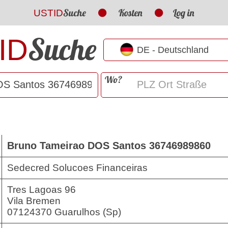
Suche
Kosten
Log in
USTID
Suche
ID
Wo?
Bruno Tameirao DOS Santos 36746989860
Sedecred Solucoes Financeiras
Tres Lagoas 96
Vila Bremen
07124370 Guarulhos (Sp)