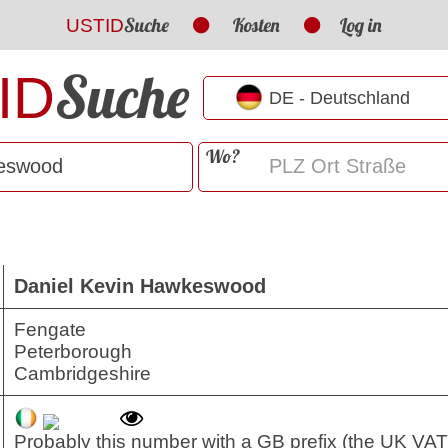
Suche
Kosten
Log in
USTID
Suche
ID
Wo?
Daniel Kevin Hawkeswood
Fengate
Peterborough
Cambridgeshire
Probably this number with a GB prefix (the UK VAT